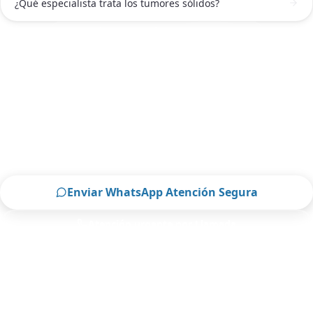
¿Qué especialista trata los tumores sólidos?
ATENCIÓN DE ONCÓLOGO EN PACHUCA
Solicitar atención de Oncólogo en
Pachuca ahora
Escríbenos por WhatsApp o llámanos, será un
placer atenderte.
Enviar WhatsApp Atención Segura
Atención urgente por Llamada
Solo para pacientes de Pachuca