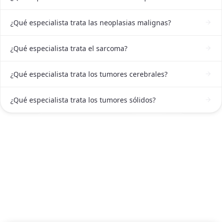
¿Qué especialista trata las neoplasias malignas?
¿Qué especialista trata el sarcoma?
¿Qué especialista trata los tumores cerebrales?
¿Qué especialista trata los tumores sólidos?
ATENCIÓN DE ONCÓLOGO EN PACHUCA
Solicitar atención de Oncólogo en
Pachuca ahora
Escríbenos por WhatsApp o llámanos, será un
placer atenderte.