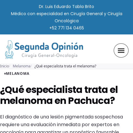
Dr. Luis Eduardo Tabla Brito
Médico con especialidad en Cirugía General y Cirugía
Oncológica
+52 771 134 0465
Inicio
Melanoma
¿Qué especialista trata el melanoma?
MELANOMA
¿Qué especialista trata el
melanoma en Pachuca?
El diagnóstico de una lesión pigmentada sospechosa
requiere una evaluación inmediata por expertos en
oncología para garantizar un pronóstico favorable.