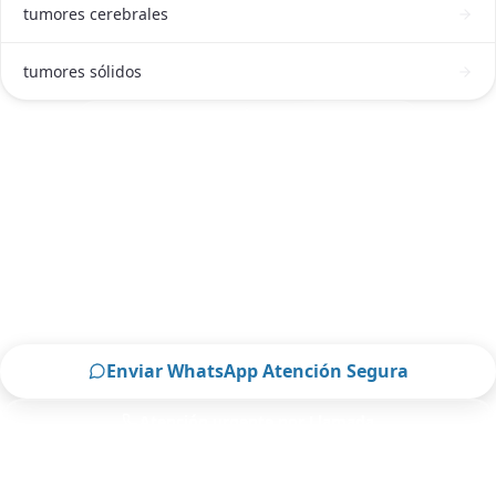
tumores cerebrales
tumores sólidos
ATENCIÓN DE ONCÓLOGO EN PACHUCA
Solicitar atención de Oncólogo en
Pachuca ahora
Escríbenos por WhatsApp o llámanos, será un
placer atenderte.
Enviar WhatsApp Atención Segura
Atención urgente por Llamada
Solo para pacientes de Pachuca