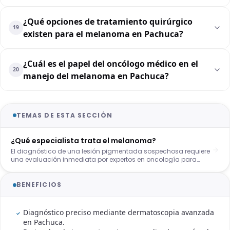
¿Qué opciones de tratamiento quirúrgico
19
existen para el melanoma en Pachuca?
¿Cuál es el papel del oncólogo médico en el
20
manejo del melanoma en Pachuca?
TEMAS DE ESTA SECCIÓN
¿Qué especialista trata el melanoma?
El diagnóstico de una lesión pigmentada sospechosa requiere
una evaluación inmediata por expertos en oncología para
garantizar un pronóstico favorable. Muchos pacientes se
preguntan exactamente qué médico trata melanoma cuando
notan cambios en sus lunares o manchas en la piel. En nuestra
BENEFICIOS
clínica de Pachuca, ofrecemos un enfoque multidisciplinario
para abordar esta patología con la precisión clínica que usted
merece.
Diagnóstico preciso mediante dermatoscopia avanzada
en Pachuca.