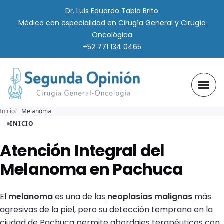
Dr. Luis Eduardo Tabla Brito
Médico con especialidad en Cirugía General y Cirugía
Oncológica
+52 771 134 0465
Inicio
Melanoma
INICIO
Atención Integral del
Melanoma en Pachuca
El
melanoma
es una de las
neoplasias malignas
más
agresivas de la piel, pero su detección temprana en la
ciudad de Pachuca permite abordajes terapéuticos con