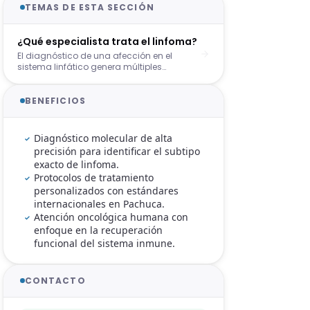
TEMAS DE ESTA SECCIÓN
¿Qué especialista trata el linfoma?
El diagnóstico de una afección en el
sistema linfático genera múltiples
interrogantes sobre el camino a seguir
para recuperar la salud. Una de las dudas
más urgentes para los pacientes y sus
BENEFICIOS
familias es saber exactamente qué
médico trata linfoma de manera integral.
En nuestra consulta en Pachuca,
Diagnóstico molecular de alta
ofrecemos un enfoque especializado para
precisión para identificar el subtipo
abordar esta patología con los protocolos
exacto de linfoma.
más actuales en oncología y
Protocolos de tratamiento
hematología.
personalizados con estándares
internacionales en Pachuca.
Atención oncológica humana con
enfoque en la recuperación
funcional del sistema inmune.
CONTACTO