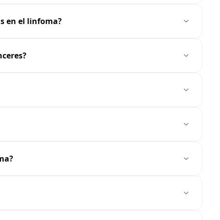
s en el linfoma?
nceres?
oma?