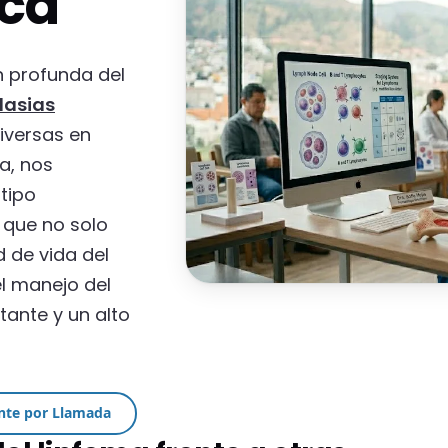
uca
 profunda del
lasias
iversas en
a, nos
tipo
 que no solo
d de vida del
el manejo del
stante y un alto
nte por Llamada