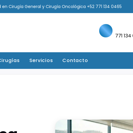
 en Cirugía General y Cirugía Oncológica
+52 771 134 0465
771 134
Cirugías
Servicios
Contacto