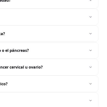
medad?
ca?
 o el páncreas?
ncer cervical u ovario?
ico?